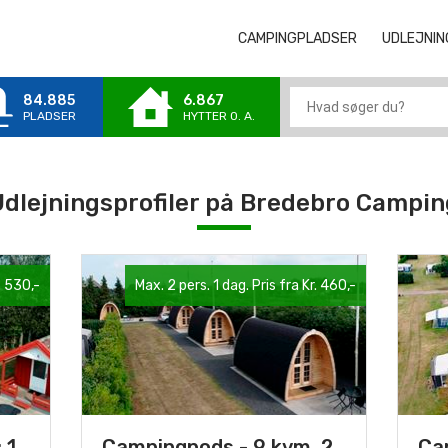
CAMPINGPLADSER
CAMPINGPLA
UDLEJNIN
84.885
6.867
PLADSER
HYTTER 0. A.
dlejningsprofiler på
Bredebro Campin
. 530,-
Max. 2 pers. 1 dag. Pris fra Kr. 460,-
 1
Campingpods - 9 kvm, 2
Ca