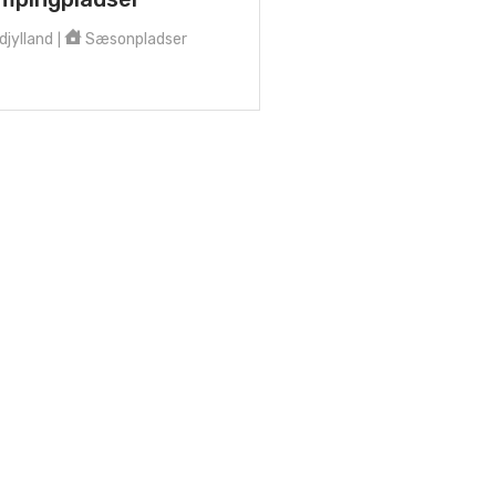
jylland
Sæsonpladser
|