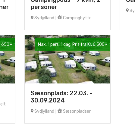
ner
personer
Syd
Sydjylland
Campinghytte
|
. 650,-
Max. 1 pers. 1 dag. Pris fra Kr. 6.500,-
Sæsonplads: 22.03. -
30.09.2024
elt
Sydjylland
Sæsonpladser
|