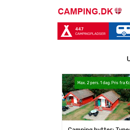
447
CAMPINGPLADSER
U
Max. 2 pers. 1 dag. Pris fra Kr
Camping hytter: Type: