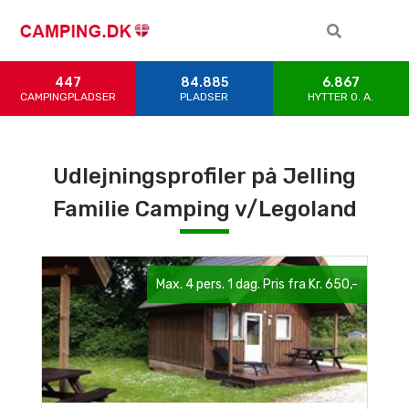
447
84.885
6.867
CAMPINGPLADSER
PLADSER
HYTTER 0. A.
Udlejningsprofiler på
Jelling
Familie Camping v/Legoland
Max. 4 pers. 1 dag. Pris fra Kr. 650,-