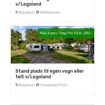
v/Legoland
Østjylland
Mobilehomes
|
Max. 6 pers. 1 dag. Pris fra Kr. 200,-
Stand plads til egen vogn eller
telt v/Legoland
Østjylland
Standplads/Pitch
|