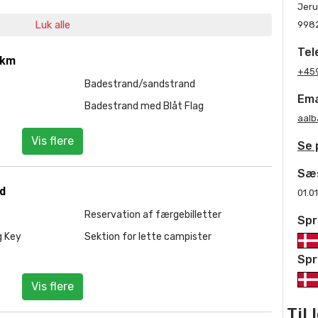
Jeru
Luk alle
998
Tel
 km
+45
Badestrand/sandstrand
Ema
Badestrand med Blåt Flag
aal
Vis flere
Se 
Sæ
ld
01.0
Reservation af færgebilletter
Spr
g Key
Sektion for lette campister
Spr
Vis flere
Til