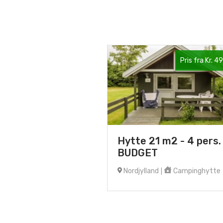
Pris fra Kr. 4
Hytte 21 m2 - 4 pers.
BUDGET
Nordjylland
Campinghytte
|