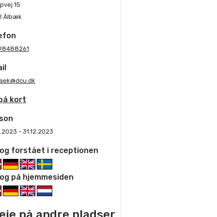
pvej 15
2 Ålbæk
efon
98488261
il
baek@dcu.dk
på kort
son
1.2023 - 31.12.2023
og forstået i receptionen
og på hjemmesiden
 leje på andre pladser