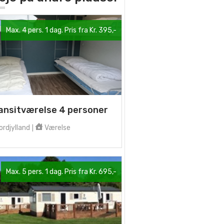
Max. 4 pers. 1 dag. Pris fra Kr. 395,-
ansitværelse 4 personer
rdjylland
Værelse
|
Max. 5 pers. 1 dag. Pris fra Kr. 695,-