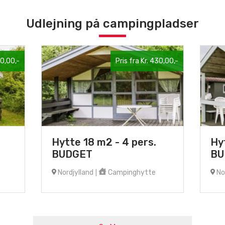
Udlejning på campingpladser
90,00,-
Pris fra Kr. 430,00,-
Hytte 18 m2 - 4 pers.
Hy
BUDGET
BU
Nordjylland
Campinghytte
Nor
|