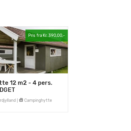
Pris fra Kr. 390,00,-
tte 12 m2 - 4 pers.
DGET
djylland
Campinghytte
|