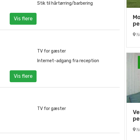
Stik til hårtørring/barbering
Mo
Vis flere
pe
No
TV for gæster
Internet-adgang fra reception
Vis flere
TV for gæster
Ve
pe
No