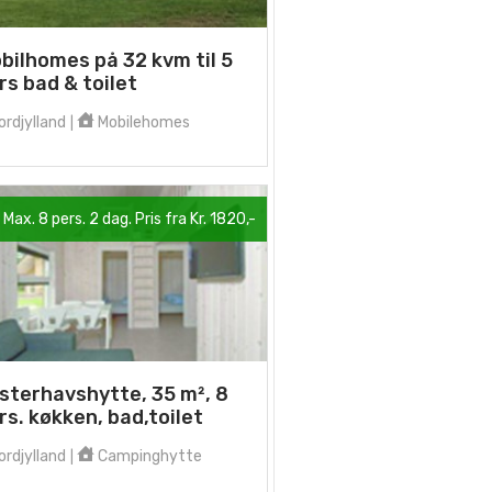
bilhomes på 32 kvm til 5
rs bad & toilet
rdjylland
Mobilehomes
|
Max. 8 pers. 2 dag. Pris fra Kr. 1820,-
sterhavshytte, 35 m², 8
rs. køkken, bad,toilet
rdjylland
Campinghytte
|