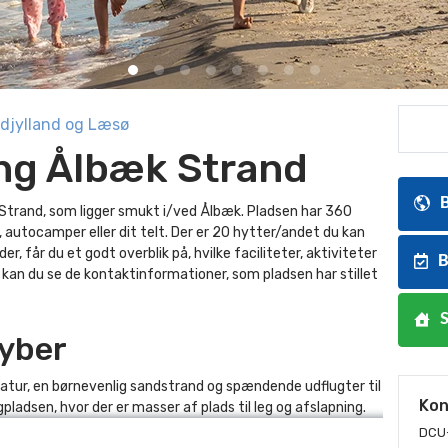
djylland og Læsø
g Ålbæk Strand
B
rand, som ligger smukt i/ved Ålbæk. Pladsen har 360
 autocamper eller dit telt. Der er 20 hytter/andet du kan
er, får du et godt overblik på, hvilke faciliteter, aktiviteter
B
re kan du se de kontaktinformationer, som pladsen har stillet
S
yber
tur, en børnevenlig sandstrand og spændende udflugter til
Kon
gpladsen, hvor der er masser af plads til leg og afslapning.
DCU-