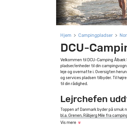
Hjem
Campingpladser
Nor
DCU-Campin
Velkommen til DCU-Camping Ålbæk St
pladser/enheder til din campingvogn,
leje og overnatte i. Oversigten herund
og services pladsen tilbyder. Til høj
til din rådighed.
Lejrchefen udd
Toppen af Danmark byder på smuk na
bl.a. Grenen, Råbjerg Mile fra campin
Vis mere