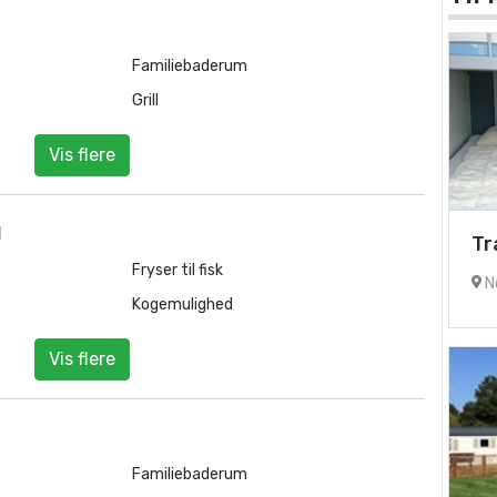
Familiebaderum
Grill
Vis flere
d
Tr
Fryser til fisk
No
Kogemulighed
Vis flere
Familiebaderum